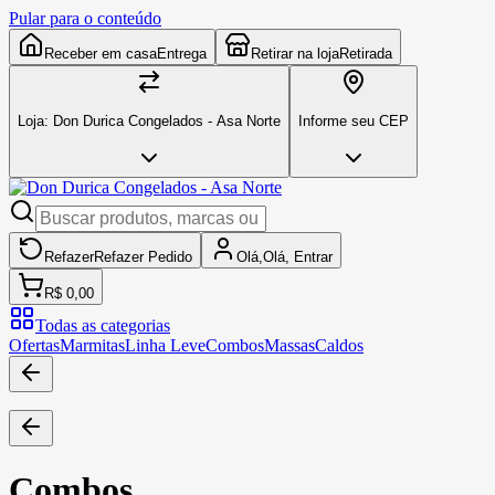
Pular para o conteúdo
Receber em casa
Entrega
Retirar na loja
Retirada
Loja:
Don Durica Congelados - Asa Norte
Informe seu CEP
Refazer
Refazer
Pedido
Olá,
Olá,
Entrar
R$ 0,00
Todas as categorias
Ofertas
Marmitas
Linha Leve
Combos
Massas
Caldos
Combos