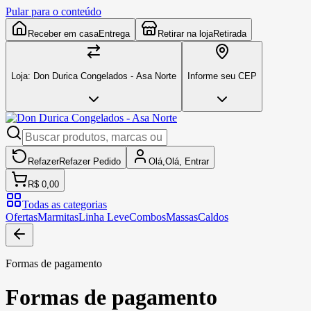
Pular para o conteúdo
Receber em casa
Entrega
Retirar na loja
Retirada
Loja:
Don Durica Congelados - Asa Norte
Informe seu CEP
Refazer
Refazer
Pedido
Olá,
Olá,
Entrar
R$ 0,00
Todas as categorias
Ofertas
Marmitas
Linha Leve
Combos
Massas
Caldos
Formas de pagamento
Formas de pagamento