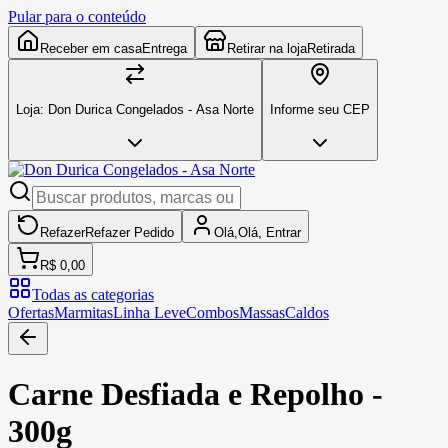
Pular para o conteúdo
Receber em casa
Entrega
Retirar na loja
Retirada
Loja:
Don Durica Congelados - Asa Norte
Informe seu CEP
Refazer
Refazer
Pedido
Olá,
Olá,
Entrar
R$ 0,00
Todas as categorias
Ofertas
Marmitas
Linha Leve
Combos
Massas
Caldos
Carne Desfiada e Repolho -
300g