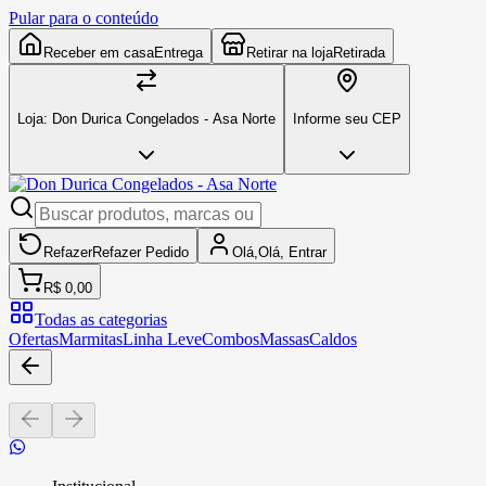
Pular para o conteúdo
Receber em casa
Entrega
Retirar na loja
Retirada
Loja:
Don Durica Congelados - Asa Norte
Informe seu CEP
Refazer
Refazer
Pedido
Olá,
Olá,
Entrar
R$ 0,00
Todas as categorias
Ofertas
Marmitas
Linha Leve
Combos
Massas
Caldos