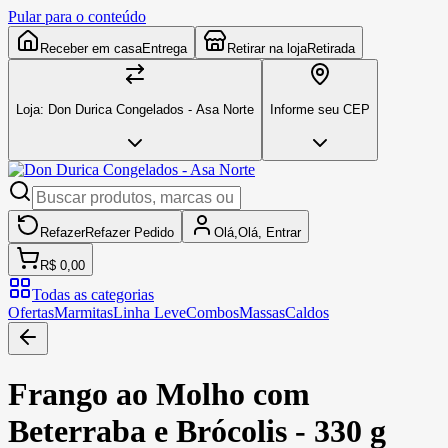
Pular para o conteúdo
Receber em casa
Entrega
Retirar na loja
Retirada
Loja:
Don Durica Congelados - Asa Norte
Informe seu CEP
Refazer
Refazer
Pedido
Olá,
Olá,
Entrar
R$ 0,00
Todas as categorias
Ofertas
Marmitas
Linha Leve
Combos
Massas
Caldos
Frango ao Molho com
Beterraba e Brócolis - 330 g